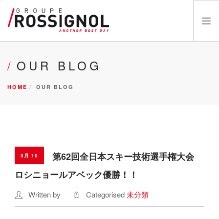
OUR BRANDS
OUR BLOG
ABOUT US
HOME
OUR BLOG
INNOVATIONS
NEWS
CATALOGS
CAREERS
DEALER
第62回全日本スキー技術選手権大会
3月 10
お問い合わせ
ロシニョールアベック優勝！！
Written by
Categorised
未分類