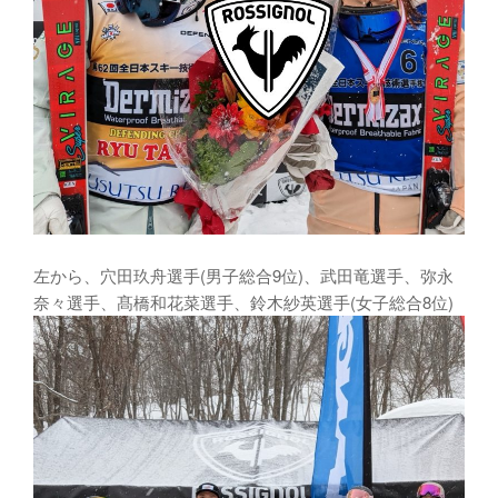
左から、穴田玖舟選手(男子総合9位)、武田竜選手、弥永
奈々選手、髙橋和花菜選手、鈴木紗英選手(女子総合8位)