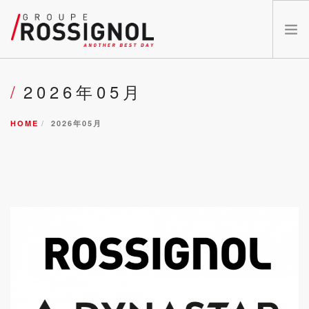
OUR BRANDS
2026年05月
ABOUT US
HOME
2026年05月
INNOVATIONS
NEWS
CATALOGS
CAREERS
DEALER
お問い合わせ