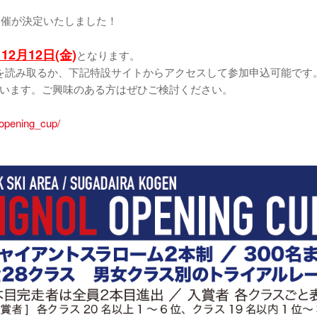
開催が決定いたしました！
～12月12日(金)
となります。
を読み取るか、下記特設サイトからアクセスして参加申込可能です
います。ご興味のある方はぜひご検討ください。
_opening_cup/