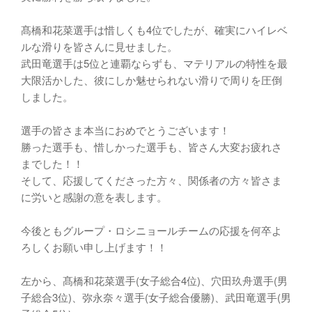
髙橋和花菜選手は惜しくも4位でしたが、確実にハイレベ
ルな滑りを皆さんに見せました。
武田竜選手は5位と連覇ならずも、マテリアルの特性を最
大限活かした、彼にしか魅せられない滑りで周りを圧倒
しました。
選手の皆さま本当におめでとうございます！
勝った選手も、惜しかった選手も、皆さん大変お疲れさ
までした！！
そして、応援してくださった方々、関係者の方々皆さま
に労いと感謝の意を表します。
今後ともグループ・ロシニョールチームの応援を何卒よ
ろしくお願い申し上げます！！
左から、髙橋和花菜選手(女子総合4位)、穴田玖舟選手(男
子総合3位)、弥永奈々選手(女子総合優勝)、武田竜選手(男