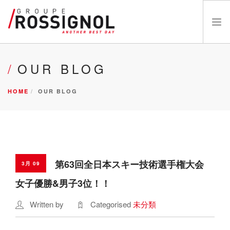
OUR BRANDS
OUR BLOG
ABOUT US
HOME
OUR BLOG
INNOVATIONS
NEWS
CATALOGS
CAREERS
DEALER
第63回全日本スキー技術選手権大会
3月 09
お問い合わせ
女子優勝&男子3位！！
Written by
Categorised
未分類